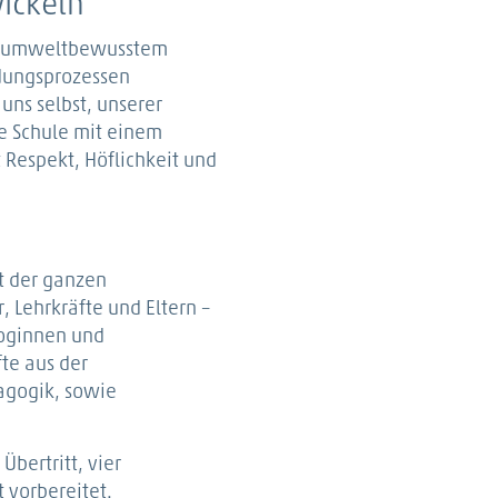
wickeln
zu umweltbewusstem
idungsprozessen
ns selbst, unserer
e Schule mit einem
Respekt, Höflichkeit und
t der ganzen
, Lehrkräfte und Eltern –
loginnen und
te aus der
agogik, sowie
Übertritt, vier
t vorbereitet.