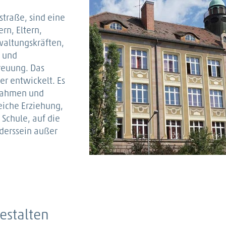
straße, sind eine
rn, Eltern,
waltungskräften,
n und
reuung. Das
er entwickelt. Es
srahmen und
eiche Erziehung,
Schule, auf die
derssein außer
estalten