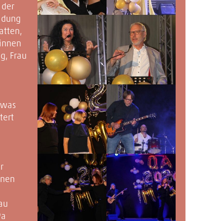
 der
ladung
atten,
/innen
g, Frau
 was
tert
r
nnen
au
9a