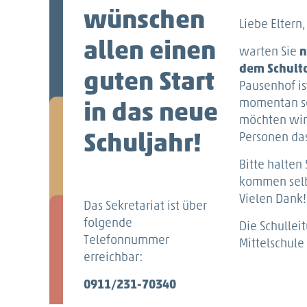
wünschen
Liebe Eltern
allen einen
warten Sie
n
dem Schult
guten Start
Pausenhof is
momentan s
in das neue
möchten wir
Schuljahr!
Personen da
Bitte halten 
kommen selb
Vielen Dank!
Das Sekretariat ist über
folgende
Die Schullei
Telefonnummer
Mittelschule
erreichbar:
0911/231-70340