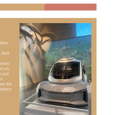
chten
 Dort
nnten
und um
z und
in
wir die
erleben