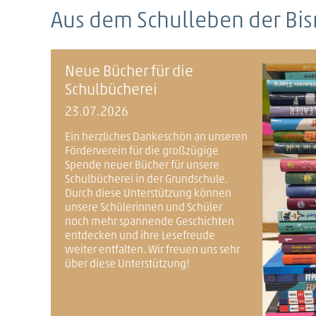
Aus dem Schulleben der Bi
Neue Bücher für die
Schulbücherei
23.07.2026
Ein herzliches Dankeschön an unseren
Förderverein für die großzügige
Spende neuer Bücher für unsere
Schulbücherei in der Grundschule.
Durch diese Unterstützung können
unsere Schülerinnen und Schüler
noch mehr spannende Geschichten
entdecken und ihre Lesefreude
weiter entfalten. Wir freuen uns sehr
über diese Unterstützung!