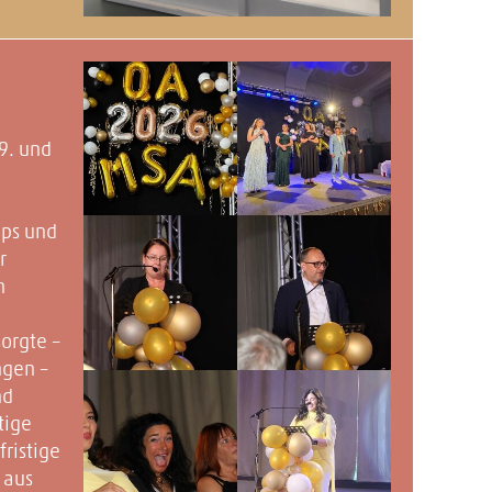
 9. und
,
aps und
r
n
orgte –
ngen –
nd
tige
fristige
 aus