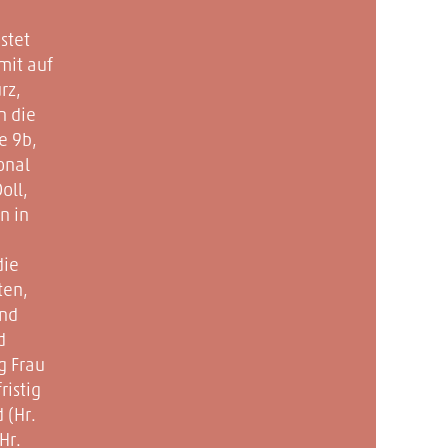
stet
mit auf
rz,
n die
e 9b,
onal
oll,
n in
die
ten,
und
d
g Frau
ristig
 (Hr.
Hr.