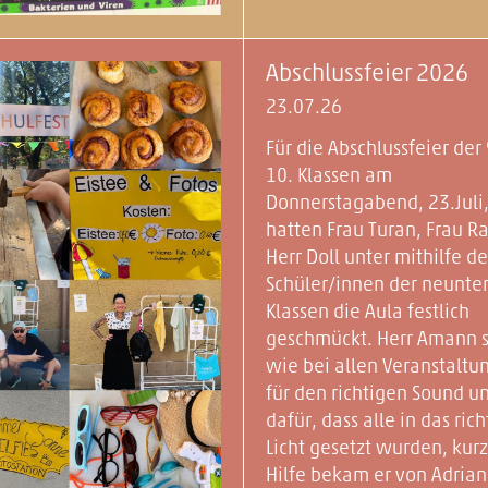
Abschlussfeier 2026
23.07.26
Für die Abschlussfeier der
10. Klassen am
Donnerstagabend, 23.Juli
hatten Frau Turan, Frau R
Herr Doll unter mithilfe de
Schüler/innen der neunte
Klassen die Aula festlich
geschmückt. Herr Amann s
wie bei allen Veranstaltu
für den richtigen Sound u
dafür, dass alle in das rich
Licht gesetzt wurden, kurz
Hilfe bekam er von Adrian