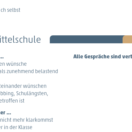
ch selbst
ittelschule
 …
Alle Gespräche sind vert
gen wünsche
d als zunehmend belastend
iteinander wünschen
obbing, Schulängsten,
roffen ist
ler …
e nicht mehr klarkommst
r in der Klasse