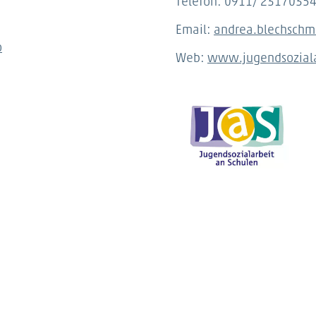
Telefon: 0911/ 2317035
Email:
andrea.blechschm
o
Web:
www.jugendsoziala