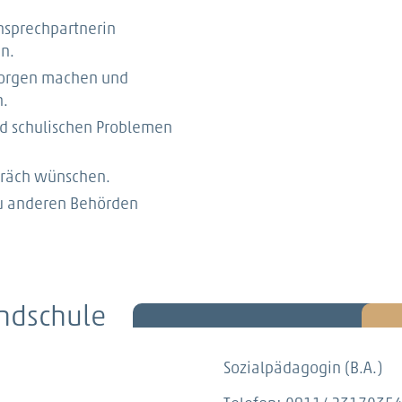
nsprechpartnerin
en.
 Sorgen machen und
n.
nd schulischen Problemen
präch wünschen.
zu anderen Behörden
ndschule
Sozialpädagogin (B.A.)