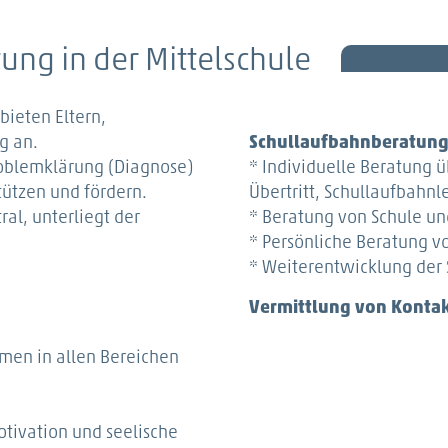
ung in der Mittelschule
bieten Eltern,
g an.
Schullaufbahnberatun
oblemklärung (Diagnose)
* Individuelle Beratung ü
tützen und fördern.
Übertritt, Schullaufbahn
ral, unterliegt der
* Beratung von Schule un
* Persönliche Beratung v
* Weiterentwicklung der
Vermittlung von Konta
men in allen Bereichen
otivation und seelische