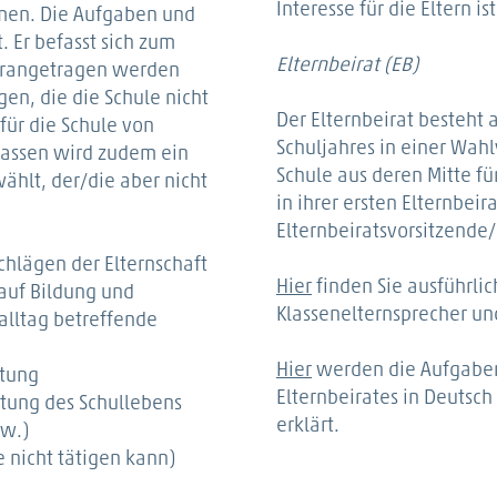
Interesse für die Eltern i
mmen. Die Aufgaben und
. Er befasst sich zum
Elternbeirat (EB)
herangetragen werden
en, die die Schule nicht
Der Elternbeirat besteht 
für die Schule von
Schuljahres in einer Wah
lassen wird zudem ein
Schule aus deren Mitte f
ählt, der/die aber nicht
in ihrer ersten Elternbeir
Elternbeiratsvorsitzende/
hlägen der Elternschaft
Hier
finden Sie ausführlic
 auf Bildung und
Klassenelternsprecher und
alltag betreffende
Hier
werden die Aufgaben
ltung
Elternbeirates in Deutsc
ltung des Schullebens
erklärt.
sw.)
 nicht tätigen kann)