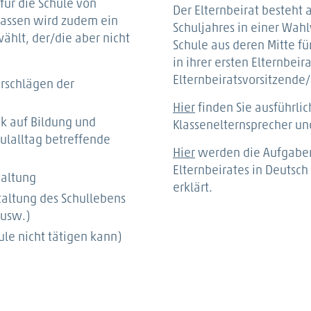
für die Schule von
Der Elternbeirat besteht 
lassen wird zudem ein
Schuljahres in einer Wah
ählt, der/die aber nicht
Schule aus deren Mitte f
in ihrer ersten Elternbeir
Elternbeiratsvorsitzende/
rschlägen der
Hier
finden Sie ausführlic
ck auf Bildung und
Klassenelternsprecher und
ulalltag betreffende
Hier
werden die Aufgaben
Elternbeirates in Deutsc
waltung
erklärt.
taltung des Schullebens
 usw.)
le nicht tätigen kann)